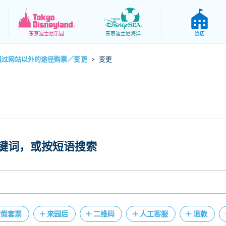
东京
迪士尼乐园
东京
迪士尼海洋
饭店
通过网站以外的途径购票／变更
变更
>
键词，或按短语搜索
度假套票
来园后
二维码
人工客服
退款