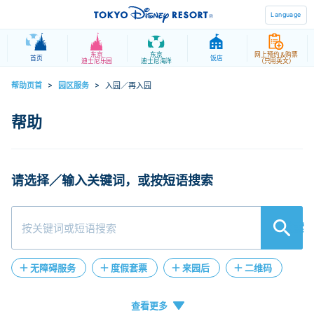
Language
东京
东京
网上预约＆购票
首页
饭店
迪士尼乐园
迪士尼海洋
（只用英文）
帮助页首
>
园区服务
>
入园／再入园
请选择／输入关键词，或按短语搜索
検索
无障碍服务
度假套票
来园后
二维码
人工客服
在线客服
退款
失物