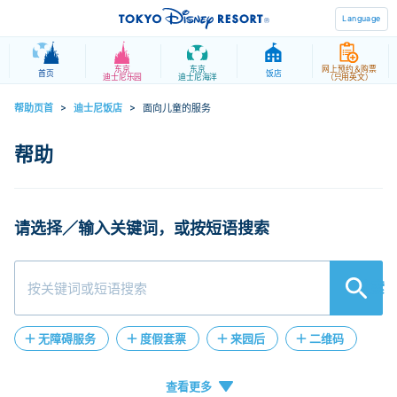
Language
东京
东京
网上预约＆购票
首页
饭店
迪士尼乐园
迪士尼海洋
（只用英文）
帮助页首
>
迪士尼饭店
>
面向儿童的服务
请选择／输入关键词，或按短语搜索
検索
无障碍服务
度假套票
来园后
二维码
人工客服
在线客服
退款
失物