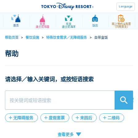
Language
东京
东京
网上预约＆购票
首页
饭店
迪士尼乐园
迪士尼海洋
（只用英文）
帮助页首
>
餐饮设施
>
特殊饮食需求／无障碍服务
>
自带盒饭
请选择／输入关键词，或按短语搜索
検索
无障碍服务
度假套票
来园后
二维码
人工客服
在线客服
退款
失物