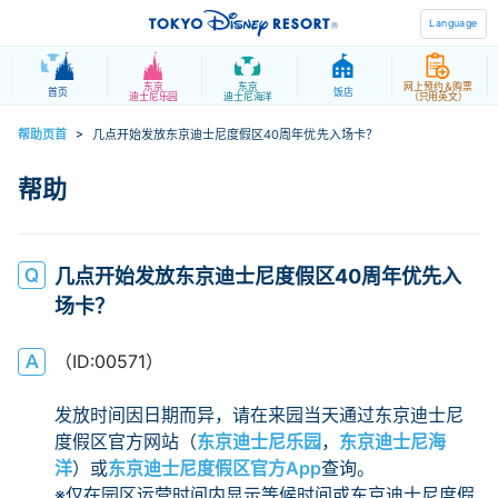
Language
东京
东京
网上预约＆购票
首页
饭店
迪士尼乐园
迪士尼海洋
（只用英文）
帮助页首
>
几点开始发放东京迪士尼度假区40周年优先入场卡？
几点开始发放东京迪士尼度假区40周年优先入
场卡？
（ID:00571）
发放时间因日期而异，请在来园当天通过东京迪士尼
度假区官方网站（
东京迪士尼乐园
，
东京迪士尼海
洋
）或
东京迪士尼度假区官方App
查询。
※仅在园区运营时间内显示等候时间或东京迪士尼度假